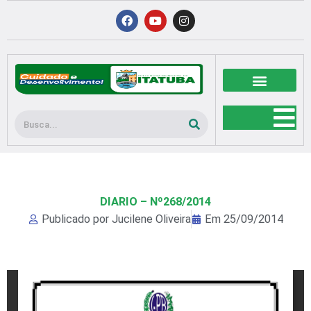
Ir
F
Y
I
a
o
n
para
c
u
s
o
e
t
t
b
u
a
conteúdo
o
b
g
o
e
r
k
a
m
Pesquisar
DIARIO – Nº268/2014
Publicado por
Jucilene Oliveira
Em
25/09/2014