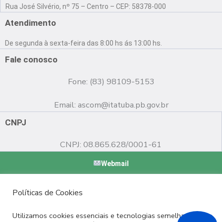
a
o
n
Rua José Silvério, nº 75 – Centro – CEP: 58378-000
c
u
s
e
t
t
Atendimento
b
u
a
o
b
g
De segunda à sexta-feira das 8:00 hs ás 13:00 hs.
o
e
r
k
a
Fale conosco
m
Fone: (83) 98109-5153
Email:
ascom@itatuba.pb.gov.br
CNPJ
CNPJ: 08.865.628/0001-61
Webmail
Copyright © 2022 Prefeitura Municipal de Itatuba - PB |
Políticas de Cookies
Desenvolvido por
Utilizamos cookies essenciais e tecnologias semelhantes de