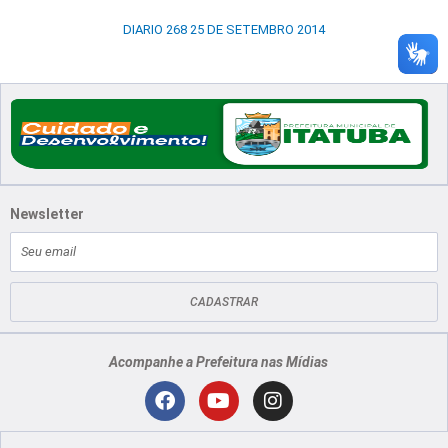
DIARIO 268 25 DE SETEMBRO 2014
Newsletter
E-
mail
CADASTRAR
Acompanhe a Prefeitura nas Mídias
Localização
F
Y
I