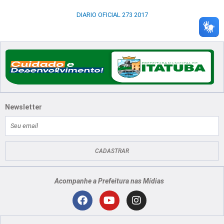
DIARIO OFICIAL 273 2017
Newsletter
E-
mail
CADASTRAR
Acompanhe a Prefeitura nas Mídias
Localização
F
Y
I