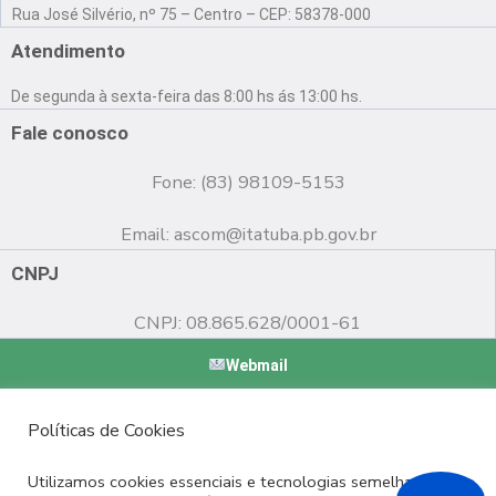
a
o
n
Rua José Silvério, nº 75 – Centro – CEP: 58378-000
c
u
s
e
t
t
Atendimento
b
u
a
o
b
g
De segunda à sexta-feira das 8:00 hs ás 13:00 hs.
o
e
r
k
a
Fale conosco
m
Fone: (83) 98109-5153
Email:
ascom@itatuba.pb.gov.br
CNPJ
CNPJ: 08.865.628/0001-61
Webmail
Copyright © 2022 Prefeitura Municipal de Itatuba - PB |
Políticas de Cookies
Desenvolvido por
Utilizamos cookies essenciais e tecnologias semelhantes de