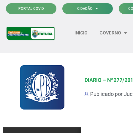
Ir
PORTAL COVID
CIDADÃO
CO
para
o
conteúdo
INÍCIO
GOVERNO
DIARIO – Nº277/20
Publicado por
Juci