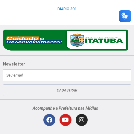
DIARIO 301
Newsletter
E-
mail
CADASTRAR
Acompanhe a Prefeitura nas Mídias
Localização
F
Y
I