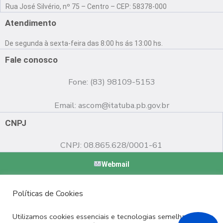
a
o
n
Rua José Silvério, nº 75 – Centro – CEP: 58378-000
c
u
s
e
t
t
Atendimento
b
u
a
o
b
g
De segunda à sexta-feira das 8:00 hs ás 13:00 hs.
o
e
r
k
a
Fale conosco
m
Fone: (83) 98109-5153
Email:
ascom@itatuba.pb.gov.br
CNPJ
CNPJ: 08.865.628/0001-61
Webmail
Copyright © 2022 Prefeitura Municipal de Itatuba - PB |
Políticas de Cookies
Desenvolvido por
Utilizamos cookies essenciais e tecnologias semelhantes de