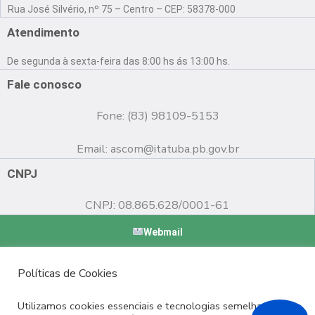
a
o
n
Rua José Silvério, nº 75 – Centro – CEP: 58378-000
c
u
s
e
t
t
Atendimento
b
u
a
o
b
g
De segunda à sexta-feira das 8:00 hs ás 13:00 hs.
o
e
r
k
a
Fale conosco
m
Fone: (83) 98109-5153
Email:
ascom@itatuba.pb.gov.br
CNPJ
CNPJ: 08.865.628/0001-61
Webmail
Copyright © 2022 Prefeitura Municipal de Itatuba - PB |
Políticas de Cookies
Desenvolvido por
Utilizamos cookies essenciais e tecnologias semelhantes de