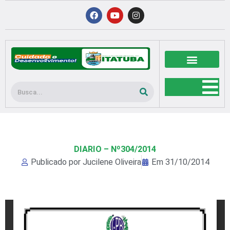
Ir
F
Y
I
a
o
n
para
c
u
s
o
e
t
t
b
u
a
conteúdo
o
b
g
o
e
r
k
a
m
Pesquisar
DIARIO – Nº304/2014
Publicado por
Jucilene Oliveira
Em
31/10/2014