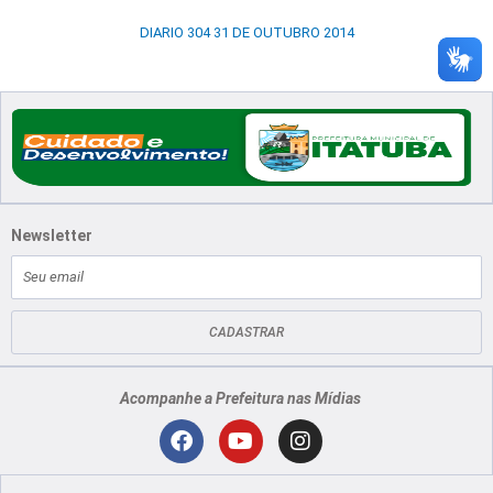
DIARIO 304 31 DE OUTUBRO 2014
Newsletter
E-
mail
CADASTRAR
Acompanhe a Prefeitura nas Mídias
Localização
F
Y
I