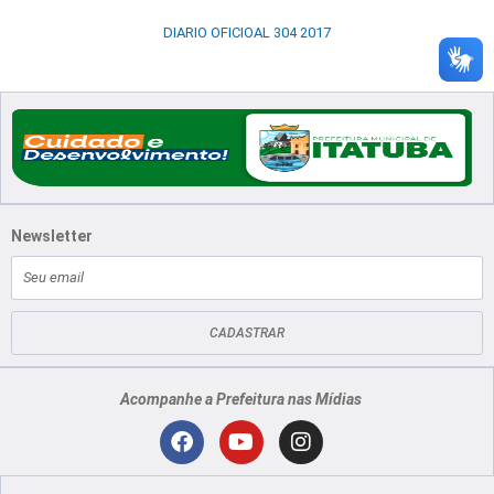
DIARIO OFICIOAL 304 2017
Newsletter
E-
mail
CADASTRAR
Acompanhe a Prefeitura nas Mídias
Localização
F
Y
I