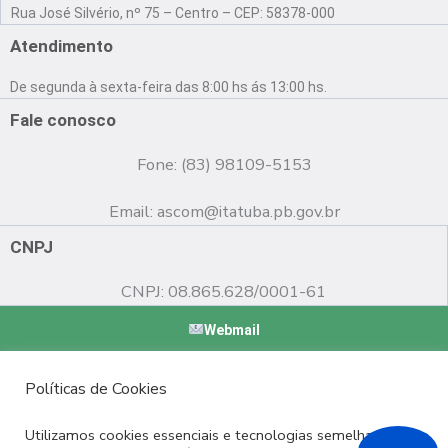
a
o
n
Rua José Silvério, nº 75 – Centro – CEP: 58378-000
c
u
s
e
t
t
Atendimento
b
u
a
o
b
g
De segunda à sexta-feira das 8:00 hs ás 13:00 hs.
o
e
r
k
a
Fale conosco
m
Fone: (83) 98109-5153
Email:
ascom@itatuba.pb.gov.br
CNPJ
CNPJ: 08.865.628/0001-61
Webmail
Copyright © 2022 Prefeitura Municipal de Itatuba - PB |
Políticas de Cookies
Desenvolvido por
Utilizamos cookies essenciais e tecnologias semelhantes de