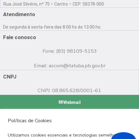
a
o
n
Rua José Silvério, nº 75 – Centro – CEP: 58378-000
c
u
s
e
t
t
Atendimento
b
u
a
o
b
g
De segunda à sexta-feira das 8:00 hs ás 13:00 hs.
o
e
r
k
a
Fale conosco
m
Fone: (83) 98109-5153
Email:
ascom@itatuba.pb.gov.br
CNPJ
CNPJ: 08.865.628/0001-61
Webmail
Copyright © 2022 Prefeitura Municipal de Itatuba - PB |
Políticas de Cookies
Desenvolvido por
Utilizamos cookies essenciais e tecnologias semelhantes de