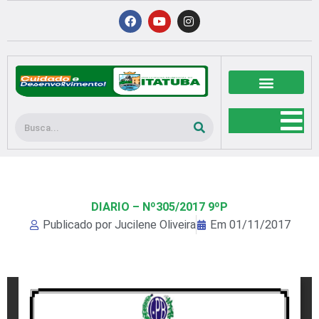
Ir
F
Y
I
a
o
n
para
c
u
s
o
e
t
t
b
u
a
conteúdo
o
b
g
o
e
r
k
a
m
Pesquisar
DIARIO – Nº305/2017 9ºP
Publicado por
Jucilene Oliveira
Em
01/11/2017