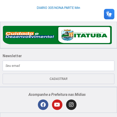
DIARIO 305 NONA PARTE Min
Newsletter
E-
mail
CADASTRAR
Acompanhe a Prefeitura nas Mídias
Localização
F
Y
I