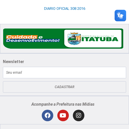
DIARIO OFICIAL 308 2016
Newsletter
E-
mail
CADASTRAR
Acompanhe a Prefeitura nas Mídias
Localização
F
Y
I