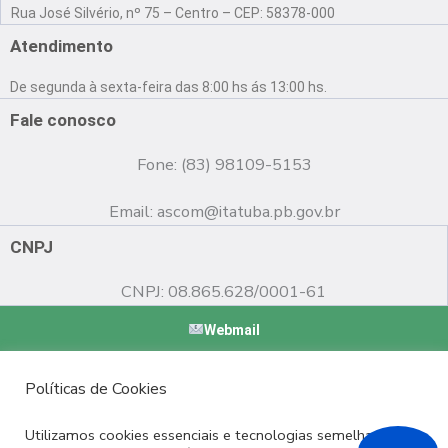
a
o
n
Rua José Silvério, nº 75 – Centro – CEP: 58378-000
c
u
s
e
t
t
Atendimento
b
u
a
o
b
g
De segunda à sexta-feira das 8:00 hs ás 13:00 hs.
o
e
r
k
a
Fale conosco
m
Fone: (83) 98109-5153
Email:
ascom@itatuba.pb.gov.br
CNPJ
CNPJ: 08.865.628/0001-61
Webmail
Copyright © 2022 Prefeitura Municipal de Itatuba - PB |
Políticas de Cookies
Desenvolvido por
Utilizamos cookies essenciais e tecnologias semelhantes de