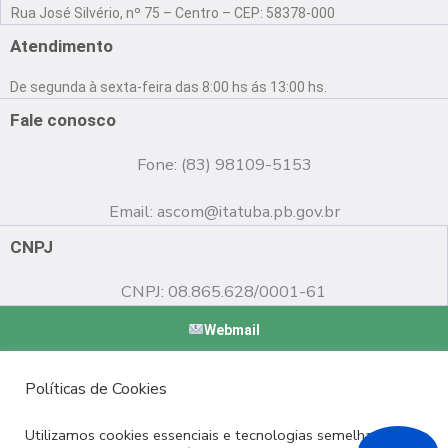
a
o
n
Rua José Silvério, nº 75 – Centro – CEP: 58378-000
c
u
s
e
t
t
Atendimento
b
u
a
o
b
g
De segunda à sexta-feira das 8:00 hs ás 13:00 hs.
o
e
r
k
a
Fale conosco
m
Fone: (83) 98109-5153
Email:
ascom@itatuba.pb.gov.br
CNPJ
CNPJ: 08.865.628/0001-61
Webmail
Copyright © 2022 Prefeitura Municipal de Itatuba - PB |
Políticas de Cookies
Desenvolvido por
Utilizamos cookies essenciais e tecnologias semelhantes de