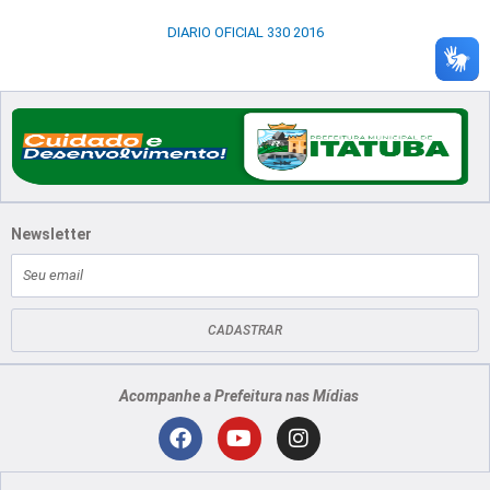
DIARIO OFICIAL 330 2016
Newsletter
E-
mail
CADASTRAR
Acompanhe a Prefeitura nas Mídias
Localização
F
Y
I