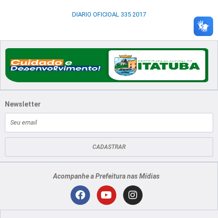
DIARIO OFICIOAL 335 2017
Newsletter
E-
mail
CADASTRAR
Acompanhe a Prefeitura nas Mídias
Localização
F
Y
I