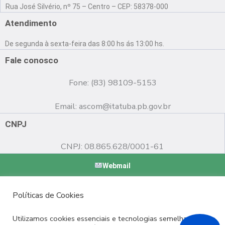
a
o
n
Rua José Silvério, nº 75 – Centro – CEP: 58378-000
c
u
s
e
t
t
Atendimento
b
u
a
o
b
g
De segunda à sexta-feira das 8:00 hs ás 13:00 hs.
o
e
r
k
a
Fale conosco
m
Fone: (83) 98109-5153
Email:
ascom@itatuba.pb.gov.br
CNPJ
CNPJ: 08.865.628/0001-61
Webmail
Copyright © 2022 Prefeitura Municipal de Itatuba - PB |
Políticas de Cookies
Desenvolvido por
Utilizamos cookies essenciais e tecnologias semelhantes de