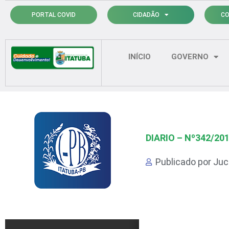
Ir
PORTAL COVID
CIDADÃO
CO
para
o
conteúdo
INÍCIO
GOVERNO
DIARIO – Nº342/20
Publicado por
Juci