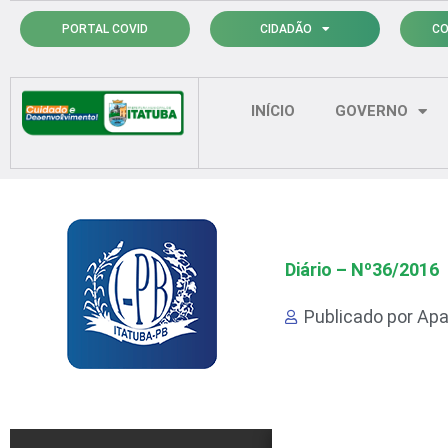
Ir
PORTAL COVID
CIDADÃO
CO
para
o
conteúdo
INÍCIO
GOVERNO
Diário – Nº36/2016
Publicado por
Apa