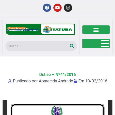
Ir
F
Y
I
a
o
n
para
c
u
s
o
e
t
t
b
u
a
conteúdo
o
b
g
o
e
r
k
a
m
Pesquisar
Diário – Nº41/2016
Publicado por
Aparecida Andrade
Em
10/02/2016