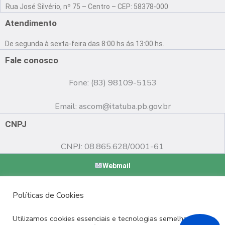
a
o
n
Rua José Silvério, nº 75 – Centro – CEP: 58378-000
c
u
s
e
t
t
Atendimento
b
u
a
o
b
g
De segunda à sexta-feira das 8:00 hs ás 13:00 hs.
o
e
r
k
a
Fale conosco
m
Fone: (83) 98109-5153
Email:
ascom@itatuba.pb.gov.br
CNPJ
CNPJ: 08.865.628/0001-61
Webmail
Copyright © 2022 Prefeitura Municipal de Itatuba - PB |
Políticas de Cookies
Desenvolvido por
Utilizamos cookies essenciais e tecnologias semelhantes de