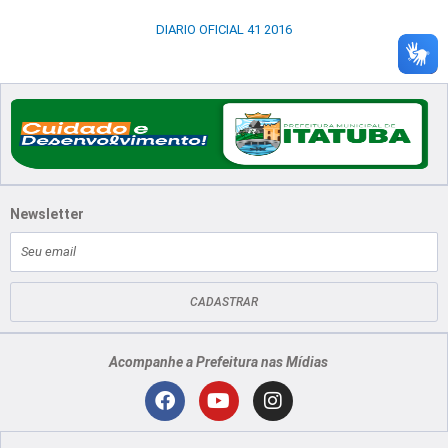
DIARIO OFICIAL 41 2016
Newsletter
E-
mail
CADASTRAR
Acompanhe a Prefeitura nas Mídias
Localização
F
Y
I