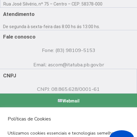
a
o
n
Rua José Silvério, nº 75 – Centro – CEP: 58378-000
c
u
s
e
t
t
Atendimento
b
u
a
o
b
g
De segunda à sexta-feira das 8:00 hs ás 13:00 hs.
o
e
r
k
a
Fale conosco
m
Fone: (83) 98109-5153
Email:
ascom@itatuba.pb.gov.br
CNPJ
CNPJ: 08.865.628/0001-61
Webmail
Copyright © 2022 Prefeitura Municipal de Itatuba - PB |
Políticas de Cookies
Desenvolvido por
Utilizamos cookies essenciais e tecnologias semelhantes de