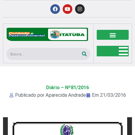
Ir
F
Y
I
a
o
n
para
c
u
s
o
e
t
t
b
u
a
conteúdo
o
b
g
o
e
r
k
a
m
Pesquisar
Diário – Nº81/2016
Publicado por
Aparecida Andrade
Em
21/03/2016