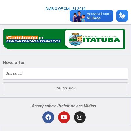
DIARIO OFICIAL 81 2016
Newsletter
E-
mail
CADASTRAR
Acompanhe a Prefeitura nas Mídias
Localização
F
Y
I