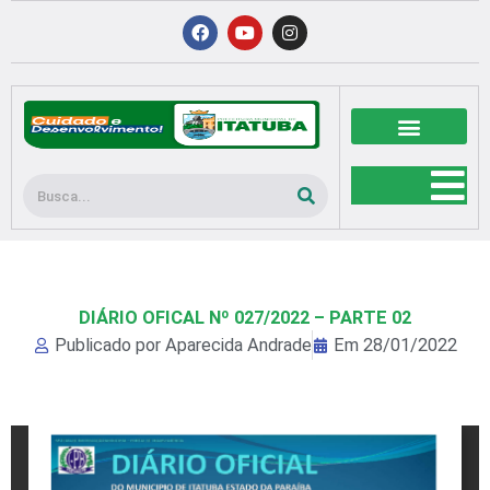
Ir
F
Y
I
a
o
n
para
c
u
s
o
e
t
t
b
u
a
conteúdo
o
b
g
o
e
r
k
a
m
Pesquisar
DIÁRIO OFICAL Nº 027/2022 – PARTE 02
Publicado por
Aparecida Andrade
Em
28/01/2022