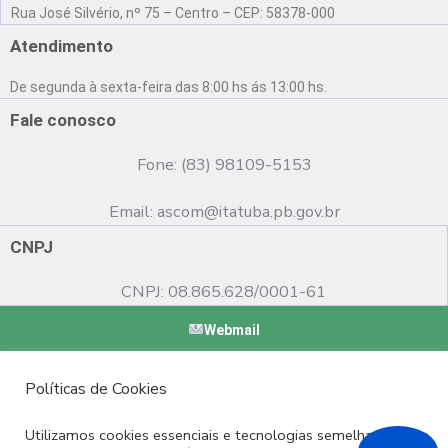
a
o
n
Rua José Silvério, nº 75 – Centro – CEP: 58378-000
c
u
s
e
t
t
Atendimento
b
u
a
o
b
g
De segunda à sexta-feira das 8:00 hs ás 13:00 hs.
o
e
r
k
a
Fale conosco
m
Fone: (83) 98109-5153
Email:
ascom@itatuba.pb.gov.br
CNPJ
CNPJ: 08.865.628/0001-61
Webmail
Copyright © 2022 Prefeitura Municipal de Itatuba - PB |
Políticas de Cookies
Desenvolvido por
Utilizamos cookies essenciais e tecnologias semelhantes de