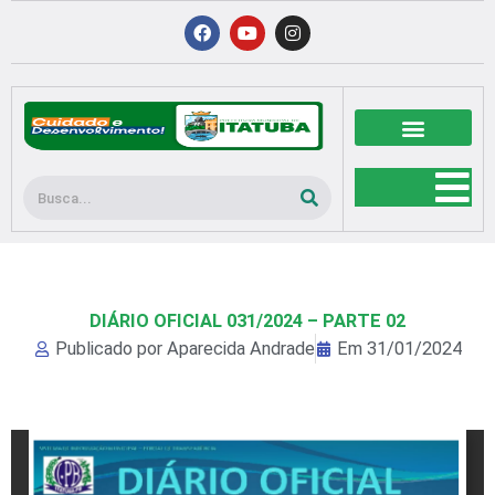
Ir
F
Y
I
a
o
n
para
c
u
s
o
e
t
t
b
u
a
conteúdo
o
b
g
o
e
r
k
a
m
Pesquisar
DIÁRIO OFICIAL 031/2024 – PARTE 02
Publicado por
Aparecida Andrade
Em
31/01/2024