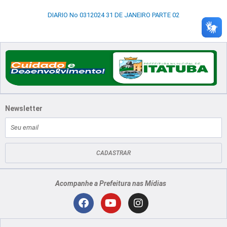
DIARIO No 0312024 31 DE JANEIRO PARTE 02
Newsletter
E-
mail
CADASTRAR
Acompanhe a Prefeitura nas Mídias
Localização
F
Y
I