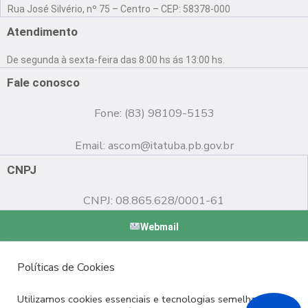
a
o
n
Rua José Silvério, nº 75 – Centro – CEP: 58378-000
c
u
s
e
t
t
Atendimento
b
u
a
o
b
g
De segunda à sexta-feira das 8:00 hs ás 13:00 hs.
o
e
r
k
a
Fale conosco
m
Fone: (83) 98109-5153
Email:
ascom@itatuba.pb.gov.br
CNPJ
CNPJ: 08.865.628/0001-61
Webmail
Copyright © 2022 Prefeitura Municipal de Itatuba - PB |
Políticas de Cookies
Desenvolvido por
Utilizamos cookies essenciais e tecnologias semelhantes de