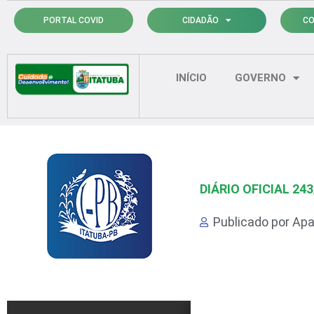
Ir
PORTAL COVID
CIDADÃO
CO
para
o
conteúdo
INÍCIO
GOVERNO
DIÁRIO OFICIAL 24
Publicado por
Apa