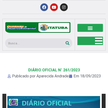
Ir
F
Y
I
a
o
n
para
c
u
s
o
e
t
t
b
u
a
conteúdo
o
b
g
o
e
r
k
a
m
Pesquisar
DIÁRIO OFICIAL N° 261/2023
Publicado por
Aparecida Andrade
Em
18/09/2023