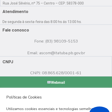
a
o
n
Rua José Silvério, nº 75 – Centro – CEP: 58378-000
c
u
s
e
t
t
Atendimento
b
u
a
o
b
g
De segunda à sexta-feira das 8:00 hs ás 13:00 hs.
o
e
r
k
a
Fale conosco
m
Fone: (83) 98109-5153
Email:
ascom@itatuba.pb.gov.br
CNPJ
CNPJ: 08.865.628/0001-61
Webmail
Copyright © 2022 Prefeitura Municipal de Itatuba - PB |
Políticas de Cookies
Desenvolvido por
Utilizamos cookies essenciais e tecnologias semelhantes de