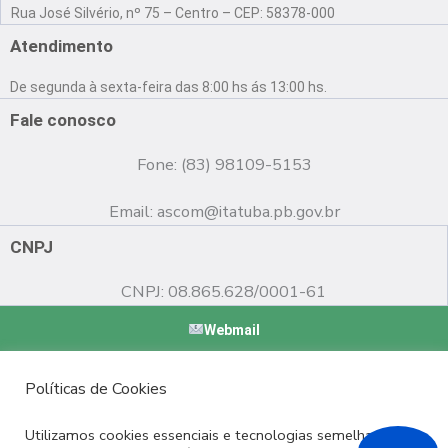
a
o
n
Rua José Silvério, nº 75 – Centro – CEP: 58378-000
c
u
s
e
t
t
Atendimento
b
u
a
o
b
g
De segunda à sexta-feira das 8:00 hs ás 13:00 hs.
o
e
r
k
a
Fale conosco
m
Fone: (83) 98109-5153
Email:
ascom@itatuba.pb.gov.br
CNPJ
CNPJ: 08.865.628/0001-61
Webmail
Copyright © 2022 Prefeitura Municipal de Itatuba - PB |
Políticas de Cookies
Desenvolvido por
Utilizamos cookies essenciais e tecnologias semelhantes de