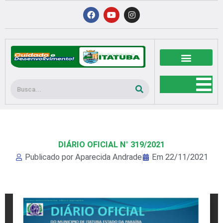
Ir
F
Y
I
a
o
n
para
c
u
s
o
e
t
t
b
u
a
conteúdo
o
b
g
o
e
r
k
a
m
Pesquisar
DIÁRIO OFICIAL N° 319/2021
Publicado por
Aparecida Andrade
Em
22/11/2021