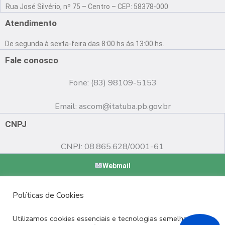
a
o
n
Rua José Silvério, nº 75 – Centro – CEP: 58378-000
c
u
s
e
t
t
Atendimento
b
u
a
o
b
g
De segunda à sexta-feira das 8:00 hs ás 13:00 hs.
o
e
r
k
a
Fale conosco
m
Fone: (83) 98109-5153
Email:
ascom@itatuba.pb.gov.br
CNPJ
CNPJ: 08.865.628/0001-61
Webmail
Copyright © 2022 Prefeitura Municipal de Itatuba - PB |
Políticas de Cookies
Desenvolvido por
Utilizamos cookies essenciais e tecnologias semelhantes de