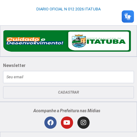
DIARIO OFICIAL N 012 2026 ITATUBA
Newsletter
E-
mail
CADASTRAR
Acompanhe a Prefeitura nas Mídias
Localização
F
Y
I