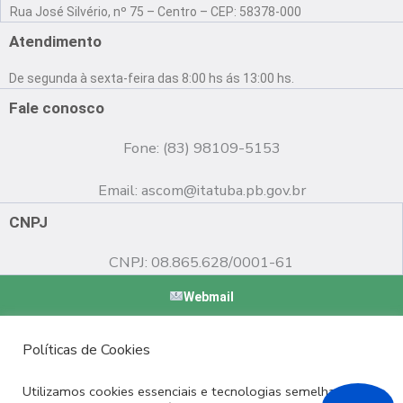
a
o
n
Rua José Silvério, nº 75 – Centro – CEP: 58378-000
c
u
s
e
t
t
Atendimento
b
u
a
o
b
g
De segunda à sexta-feira das 8:00 hs ás 13:00 hs.
o
e
r
k
a
Fale conosco
m
Fone: (83) 98109-5153
Email:
ascom@itatuba.pb.gov.br
CNPJ
CNPJ: 08.865.628/0001-61
Webmail
Copyright © 2022 Prefeitura Municipal de Itatuba - PB |
Políticas de Cookies
Desenvolvido por
Utilizamos cookies essenciais e tecnologias semelhantes de