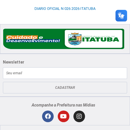
DIARIO OFICIAL N 026 2026 ITATUBA
Newsletter
E-
mail
CADASTRAR
Acompanhe a Prefeitura nas Mídias
Localização
F
Y
I