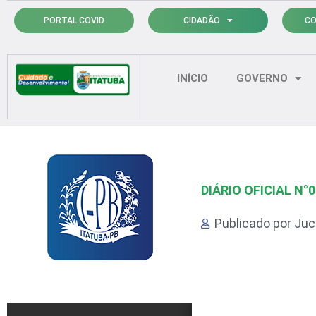
Ir
PORTAL COVID
CIDADÃO
CO
para
o
conteúdo
INÍCIO
GOVERNO
DIÁRIO OFICIAL N°
Publicado por
Juci