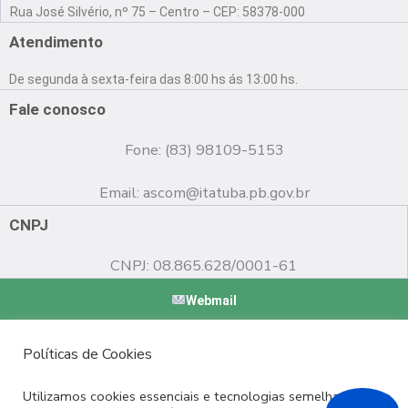
a
o
n
Rua José Silvério, nº 75 – Centro – CEP: 58378-000
c
u
s
e
t
t
Atendimento
b
u
a
o
b
g
De segunda à sexta-feira das 8:00 hs ás 13:00 hs.
o
e
r
k
a
Fale conosco
m
Fone: (83) 98109-5153
Email:
ascom@itatuba.pb.gov.br
CNPJ
CNPJ: 08.865.628/0001-61
Webmail
Copyright © 2022 Prefeitura Municipal de Itatuba - PB |
Políticas de Cookies
Desenvolvido por
Utilizamos cookies essenciais e tecnologias semelhantes de