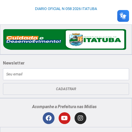
DIARIO OFICIAL N 058 2026 ITATUBA
Newsletter
E-
mail
CADASTRAR
Acompanhe a Prefeitura nas Mídias
Localização
F
Y
I