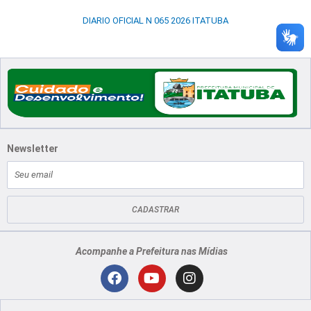
DIARIO OFICIAL N 065 2026 ITATUBA
Newsletter
E-
mail
CADASTRAR
Acompanhe a Prefeitura nas Mídias
Localização
F
Y
I