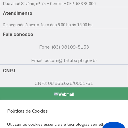
a
o
n
Rua José Silvério, nº 75 – Centro – CEP: 58378-000
c
u
s
e
t
t
Atendimento
b
u
a
o
b
g
De segunda à sexta-feira das 8:00 hs ás 13:00 hs.
o
e
r
k
a
Fale conosco
m
Fone: (83) 98109-5153
Email:
ascom@itatuba.pb.gov.br
CNPJ
CNPJ: 08.865.628/0001-61
Webmail
Copyright © 2022 Prefeitura Municipal de Itatuba - PB |
Políticas de Cookies
Desenvolvido por
Utilizamos cookies essenciais e tecnologias semelhantes de