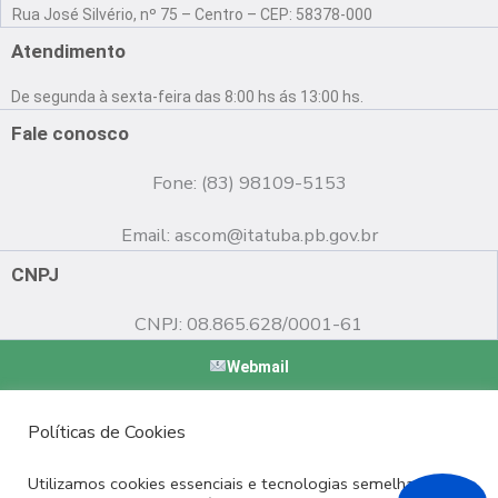
a
o
n
Rua José Silvério, nº 75 – Centro – CEP: 58378-000
c
u
s
e
t
t
Atendimento
b
u
a
o
b
g
De segunda à sexta-feira das 8:00 hs ás 13:00 hs.
o
e
r
k
a
Fale conosco
m
Fone: (83) 98109-5153
Email:
ascom@itatuba.pb.gov.br
CNPJ
CNPJ: 08.865.628/0001-61
Webmail
Copyright © 2022 Prefeitura Municipal de Itatuba - PB |
Políticas de Cookies
Desenvolvido por
Utilizamos cookies essenciais e tecnologias semelhantes de