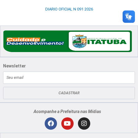
DIARIO OFICIAL N 091 2026
Newsletter
E-
mail
CADASTRAR
Acompanhe a Prefeitura nas Mídias
Localização
F
Y
I