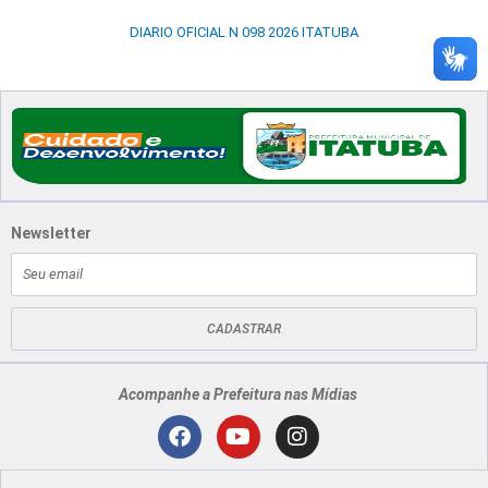
DIARIO OFICIAL N 098 2026 ITATUBA
Newsletter
E-
mail
CADASTRAR
Acompanhe a Prefeitura nas Mídias
Localização
F
Y
I