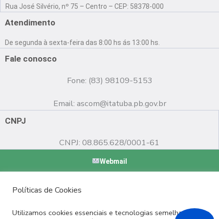
a
o
n
Rua José Silvério, nº 75 – Centro – CEP: 58378-000
c
u
s
e
t
t
Atendimento
b
u
a
o
b
g
De segunda à sexta-feira das 8:00 hs ás 13:00 hs.
o
e
r
k
a
Fale conosco
m
Fone: (83) 98109-5153
Email:
ascom@itatuba.pb.gov.br
CNPJ
CNPJ: 08.865.628/0001-61
Webmail
Copyright © 2022 Prefeitura Municipal de Itatuba - PB |
Políticas de Cookies
Desenvolvido por
Utilizamos cookies essenciais e tecnologias semelhantes de