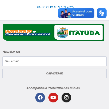
DIARIO OFICIAL N 109 2026
Newsletter
E-
mail
CADASTRAR
Acompanhe a Prefeitura nas Mídias
Localização
F
Y
I