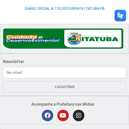
DIARIO OFICIAL N 110 2025 ERRATA ITATUBA PB
Newsletter
E-
mail
CADASTRAR
Acompanhe a Prefeitura nas Mídias
Localização
F
Y
I