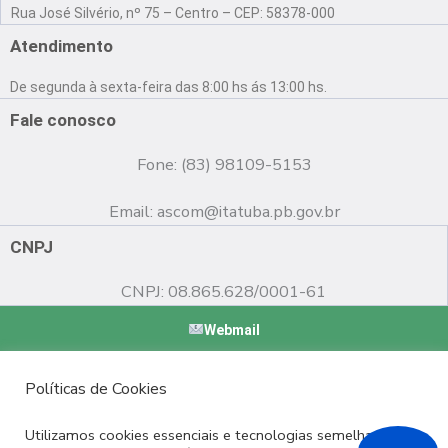
a
o
n
Rua José Silvério, nº 75 – Centro – CEP: 58378-000
c
u
s
e
t
t
Atendimento
b
u
a
o
b
g
De segunda à sexta-feira das 8:00 hs ás 13:00 hs.
o
e
r
k
a
Fale conosco
m
Fone: (83) 98109-5153
Email:
ascom@itatuba.pb.gov.br
CNPJ
CNPJ: 08.865.628/0001-61
Webmail
Copyright © 2022 Prefeitura Municipal de Itatuba - PB |
Políticas de Cookies
Desenvolvido por
Utilizamos cookies essenciais e tecnologias semelhantes de