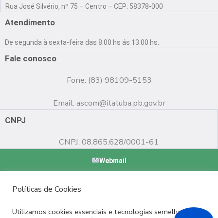
a
o
n
Rua José Silvério, nº 75 – Centro – CEP: 58378-000
c
u
s
e
t
t
Atendimento
b
u
a
o
b
g
De segunda à sexta-feira das 8:00 hs ás 13:00 hs.
o
e
r
k
a
Fale conosco
m
Fone: (83) 98109-5153
Email:
ascom@itatuba.pb.gov.br
CNPJ
CNPJ: 08.865.628/0001-61
Webmail
Copyright © 2022 Prefeitura Municipal de Itatuba - PB |
Políticas de Cookies
Desenvolvido por
Utilizamos cookies essenciais e tecnologias semelhantes de