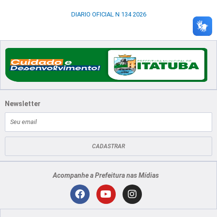
DIARIO OFICIAL N 134 2026
Newsletter
E-
mail
CADASTRAR
Acompanhe a Prefeitura nas Mídias
Localização
F
Y
I