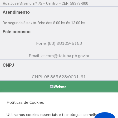
a
o
n
Rua José Silvério, nº 75 – Centro – CEP: 58378-000
c
u
s
e
t
t
Atendimento
b
u
a
o
b
g
De segunda à sexta-feira das 8:00 hs ás 13:00 hs.
o
e
r
k
a
Fale conosco
m
Fone: (83) 98109-5153
Email:
ascom@itatuba.pb.gov.br
CNPJ
CNPJ: 08.865.628/0001-61
Webmail
Copyright © 2022 Prefeitura Municipal de Itatuba - PB |
Políticas de Cookies
Desenvolvido por
Utilizamos cookies essenciais e tecnologias semelhantes de