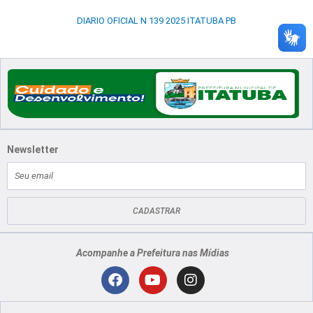
DIARIO OFICIAL N 139 2025 ITATUBA PB
Newsletter
E-
mail
CADASTRAR
Acompanhe a Prefeitura nas Mídias
Localização
F
Y
I