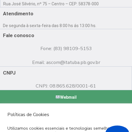
a
o
n
Rua José Silvério, nº 75 – Centro – CEP: 58378-000
c
u
s
e
t
t
Atendimento
b
u
a
o
b
g
De segunda à sexta-feira das 8:00 hs ás 13:00 hs.
o
e
r
k
a
Fale conosco
m
Fone: (83) 98109-5153
Email:
ascom@itatuba.pb.gov.br
CNPJ
CNPJ: 08.865.628/0001-61
Webmail
Copyright © 2022 Prefeitura Municipal de Itatuba - PB |
Políticas de Cookies
Desenvolvido por
Utilizamos cookies essenciais e tecnologias semelhantes de