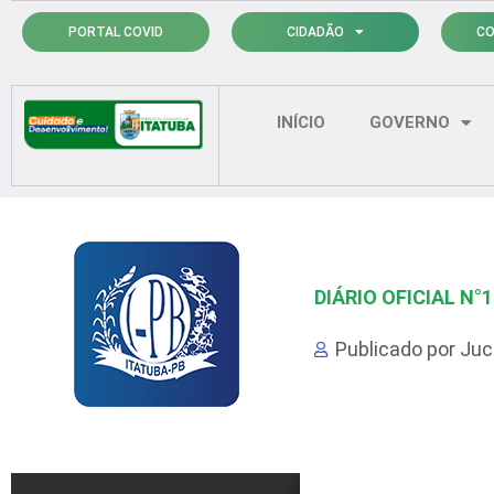
Ir
PORTAL COVID
CIDADÃO
CO
para
o
conteúdo
INÍCIO
GOVERNO
DIÁRIO OFICIAL N°
Publicado por
Juci