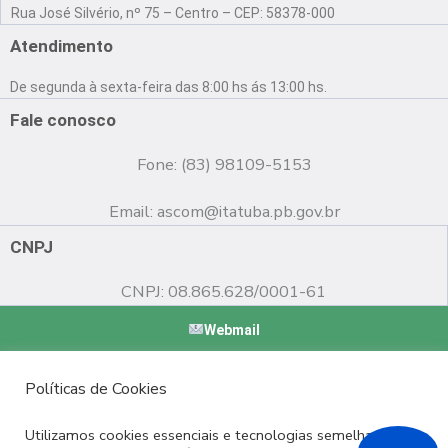
a
o
n
Rua José Silvério, nº 75 – Centro – CEP: 58378-000
c
u
s
e
t
t
Atendimento
b
u
a
o
b
g
De segunda à sexta-feira das 8:00 hs ás 13:00 hs.
o
e
r
k
a
Fale conosco
m
Fone: (83) 98109-5153
Email:
ascom@itatuba.pb.gov.br
CNPJ
CNPJ: 08.865.628/0001-61
Webmail
Copyright © 2022 Prefeitura Municipal de Itatuba - PB |
Políticas de Cookies
Desenvolvido por
Utilizamos cookies essenciais e tecnologias semelhantes de