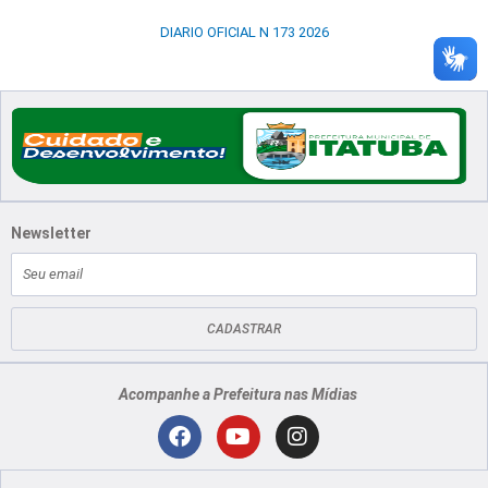
DIARIO OFICIAL N 173 2026
Newsletter
E-
mail
CADASTRAR
Acompanhe a Prefeitura nas Mídias
Localização
F
Y
I