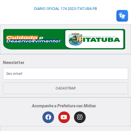
DIARIO OFICIAL 174 2025 ITATUBA PB
Newsletter
E-
mail
CADASTRAR
Acompanhe a Prefeitura nas Mídias
Localização
F
Y
I