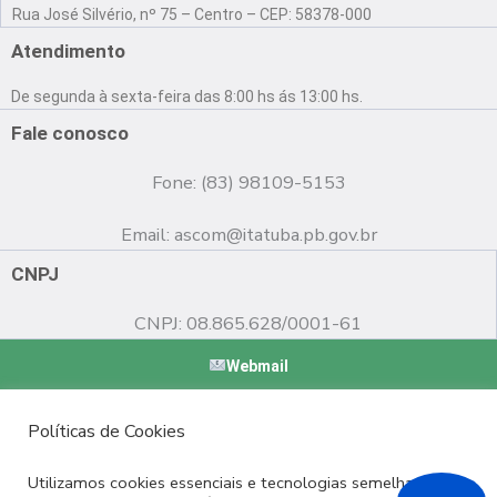
a
o
n
Rua José Silvério, nº 75 – Centro – CEP: 58378-000
c
u
s
e
t
t
Atendimento
b
u
a
o
b
g
De segunda à sexta-feira das 8:00 hs ás 13:00 hs.
o
e
r
k
a
Fale conosco
m
Fone: (83) 98109-5153
Email:
ascom@itatuba.pb.gov.br
CNPJ
CNPJ: 08.865.628/0001-61
Webmail
Copyright © 2022 Prefeitura Municipal de Itatuba - PB |
Políticas de Cookies
Desenvolvido por
Utilizamos cookies essenciais e tecnologias semelhantes de