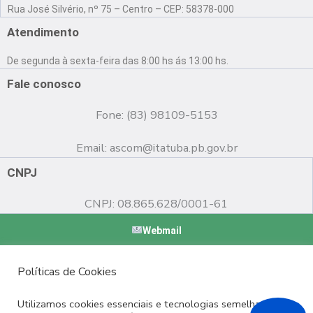
a
o
n
Rua José Silvério, nº 75 – Centro – CEP: 58378-000
c
u
s
e
t
t
Atendimento
b
u
a
o
b
g
De segunda à sexta-feira das 8:00 hs ás 13:00 hs.
o
e
r
k
a
Fale conosco
m
Fone: (83) 98109-5153
Email:
ascom@itatuba.pb.gov.br
CNPJ
CNPJ: 08.865.628/0001-61
Webmail
Copyright © 2022 Prefeitura Municipal de Itatuba - PB |
Políticas de Cookies
Desenvolvido por
Utilizamos cookies essenciais e tecnologias semelhantes de