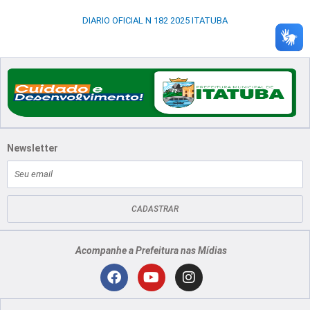
DIARIO OFICIAL N 182 2025 ITATUBA
Newsletter
E-
mail
CADASTRAR
Acompanhe a Prefeitura nas Mídias
Localização
F
Y
I