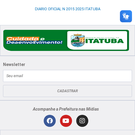
DIARIO OFICIAL N 2015 2025 ITATUBA
Newsletter
E-
mail
CADASTRAR
Acompanhe a Prefeitura nas Mídias
Localização
F
Y
I