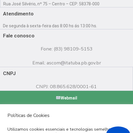
a
o
n
Rua José Silvério, nº 75 – Centro – CEP: 58378-000
c
u
s
e
t
t
Atendimento
b
u
a
o
b
g
De segunda à sexta-feira das 8:00 hs ás 13:00 hs.
o
e
r
k
a
Fale conosco
m
Fone: (83) 98109-5153
Email:
ascom@itatuba.pb.gov.br
CNPJ
CNPJ: 08.865.628/0001-61
Webmail
Copyright © 2022 Prefeitura Municipal de Itatuba - PB |
Políticas de Cookies
Desenvolvido por
Utilizamos cookies essenciais e tecnologias semelhantes de