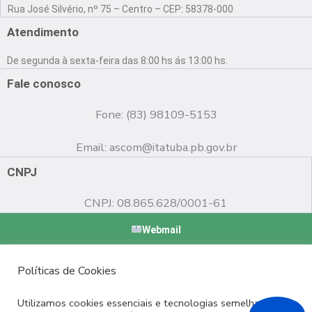
a
o
n
Rua José Silvério, nº 75 – Centro – CEP: 58378-000
c
u
s
e
t
t
Atendimento
b
u
a
o
b
g
De segunda à sexta-feira das 8:00 hs ás 13:00 hs.
o
e
r
k
a
Fale conosco
m
Fone: (83) 98109-5153
Email:
ascom@itatuba.pb.gov.br
CNPJ
CNPJ: 08.865.628/0001-61
Webmail
Copyright © 2022 Prefeitura Municipal de Itatuba - PB |
Políticas de Cookies
Desenvolvido por
Utilizamos cookies essenciais e tecnologias semelhantes de