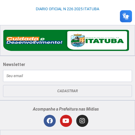
DIARIO OFICIAL N 226 2025 ITATUBA
Newsletter
E-
mail
CADASTRAR
Acompanhe a Prefeitura nas Mídias
Localização
F
Y
I