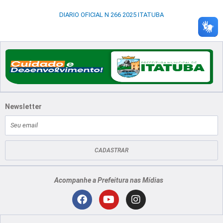
DIARIO OFICIAL N 266 2025 ITATUBA
Newsletter
E-
mail
CADASTRAR
Acompanhe a Prefeitura nas Mídias
Localização
F
Y
I