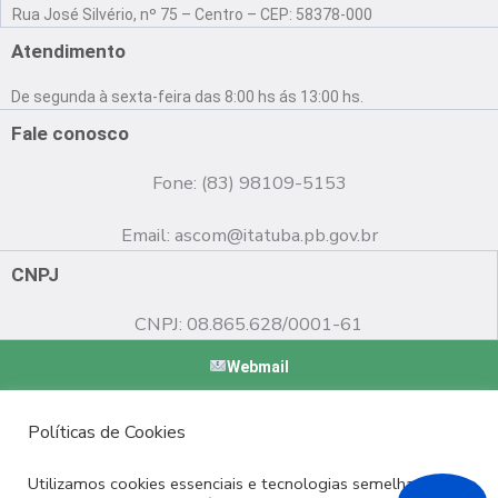
a
o
n
Rua José Silvério, nº 75 – Centro – CEP: 58378-000
c
u
s
e
t
t
Atendimento
b
u
a
o
b
g
De segunda à sexta-feira das 8:00 hs ás 13:00 hs.
o
e
r
k
a
Fale conosco
m
Fone: (83) 98109-5153
Email:
ascom@itatuba.pb.gov.br
CNPJ
CNPJ: 08.865.628/0001-61
Webmail
Copyright © 2022 Prefeitura Municipal de Itatuba - PB |
Políticas de Cookies
Desenvolvido por
Utilizamos cookies essenciais e tecnologias semelhantes de