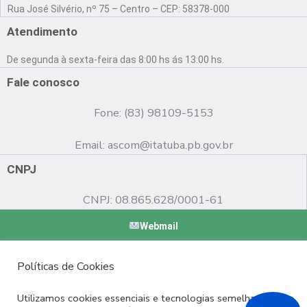
a
o
n
Rua José Silvério, nº 75 – Centro – CEP: 58378-000
c
u
s
e
t
t
Atendimento
b
u
a
o
b
g
De segunda à sexta-feira das 8:00 hs ás 13:00 hs.
o
e
r
k
a
Fale conosco
m
Fone: (83) 98109-5153
Email:
ascom@itatuba.pb.gov.br
CNPJ
CNPJ: 08.865.628/0001-61
Webmail
Copyright © 2022 Prefeitura Municipal de Itatuba - PB |
Políticas de Cookies
Desenvolvido por
Utilizamos cookies essenciais e tecnologias semelhantes de