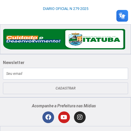
DIARIO OFICIAL N 279 2025
Newsletter
E-
mail
CADASTRAR
Acompanhe a Prefeitura nas Mídias
Localização
F
Y
I