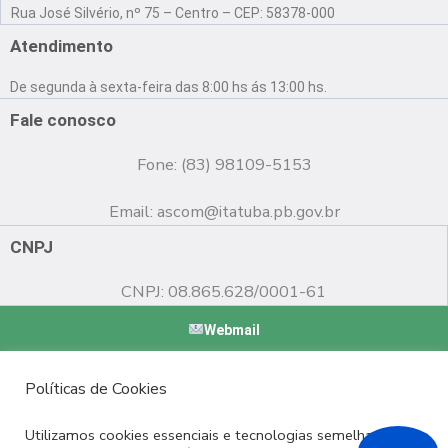
a
o
n
Rua José Silvério, nº 75 – Centro – CEP: 58378-000
c
u
s
e
t
t
Atendimento
b
u
a
o
b
g
De segunda à sexta-feira das 8:00 hs ás 13:00 hs.
o
e
r
k
a
Fale conosco
m
Fone: (83) 98109-5153
Email:
ascom@itatuba.pb.gov.br
CNPJ
CNPJ: 08.865.628/0001-61
Webmail
Copyright © 2022 Prefeitura Municipal de Itatuba - PB |
Políticas de Cookies
Desenvolvido por
Utilizamos cookies essenciais e tecnologias semelhantes de