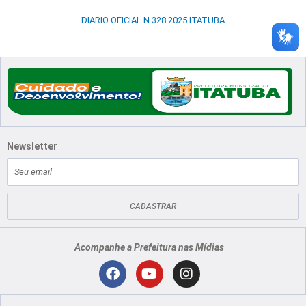
DIARIO OFICIAL N 328 2025 ITATUBA
Newsletter
E-
mail
CADASTRAR
Acompanhe a Prefeitura nas Mídias
Localização
F
Y
I