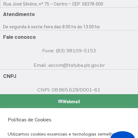
a
o
n
Rua José Silvério, nº 75 – Centro – CEP: 58378-000
c
u
s
e
t
t
Atendimento
b
u
a
o
b
g
De segunda à sexta-feira das 8:00 hs ás 13:00 hs.
o
e
r
k
a
Fale conosco
m
Fone: (83) 98109-5153
Email:
ascom@itatuba.pb.gov.br
CNPJ
CNPJ: 08.865.628/0001-61
Webmail
Copyright © 2022 Prefeitura Municipal de Itatuba - PB |
Políticas de Cookies
Desenvolvido por
Utilizamos cookies essenciais e tecnologias semelhantes de