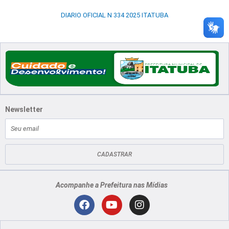
DIARIO OFICIAL N 334 2025 ITATUBA
Newsletter
E-
mail
CADASTRAR
Acompanhe a Prefeitura nas Mídias
Localização
F
Y
I