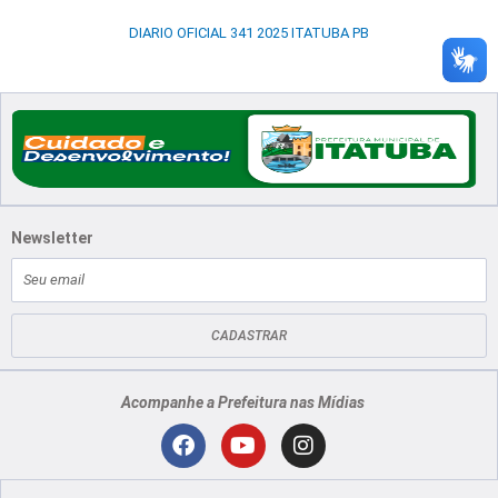
DIARIO OFICIAL 341 2025 ITATUBA PB
Newsletter
E-
mail
CADASTRAR
Acompanhe a Prefeitura nas Mídias
Localização
F
Y
I