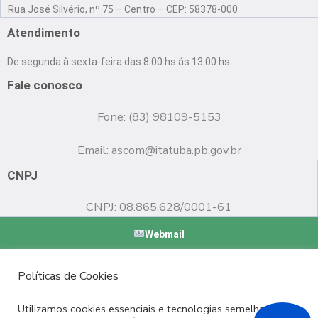
a
o
n
Rua José Silvério, nº 75 – Centro – CEP: 58378-000
c
u
s
e
t
t
Atendimento
b
u
a
o
b
g
De segunda à sexta-feira das 8:00 hs ás 13:00 hs.
o
e
r
k
a
Fale conosco
m
Fone: (83) 98109-5153
Email:
ascom@itatuba.pb.gov.br
CNPJ
CNPJ: 08.865.628/0001-61
Webmail
Copyright © 2022 Prefeitura Municipal de Itatuba - PB |
Políticas de Cookies
Desenvolvido por
Utilizamos cookies essenciais e tecnologias semelhantes de