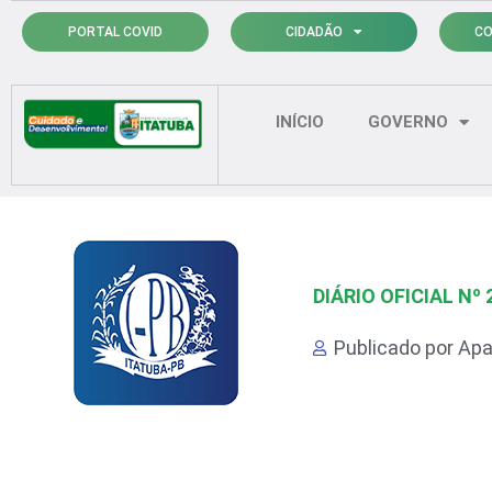
Ir
PORTAL COVID
CIDADÃO
CO
para
o
conteúdo
INÍCIO
GOVERNO
DIÁRIO OFICIAL Nº 
Publicado por
Apa