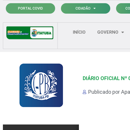
Ir
PORTAL COVID
CIDADÃO
CO
para
o
conteúdo
INÍCIO
GOVERNO
DIÁRIO OFICIAL Nº 
Publicado por
Apa