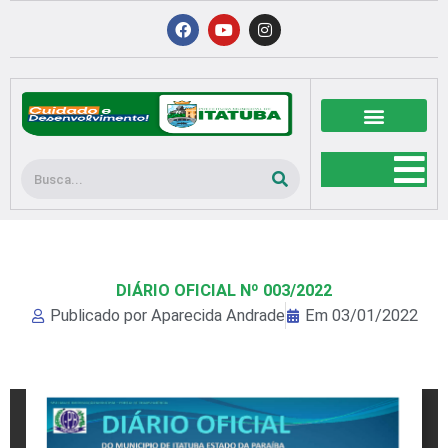
Ir
F
Y
I
a
o
n
para
c
u
s
o
e
t
t
b
u
a
conteúdo
o
b
g
o
e
r
k
a
m
Pesquisar
DIÁRIO OFICIAL Nº 003/2022
Publicado por
Aparecida Andrade
Em
03/01/2022