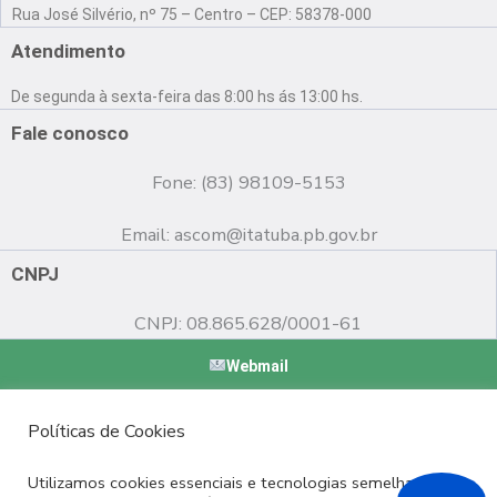
a
o
n
Rua José Silvério, nº 75 – Centro – CEP: 58378-000
c
u
s
e
t
t
Atendimento
b
u
a
o
b
g
De segunda à sexta-feira das 8:00 hs ás 13:00 hs.
o
e
r
k
a
Fale conosco
m
Fone: (83) 98109-5153
Email:
ascom@itatuba.pb.gov.br
CNPJ
CNPJ: 08.865.628/0001-61
Webmail
Copyright © 2022 Prefeitura Municipal de Itatuba - PB |
Políticas de Cookies
Desenvolvido por
Utilizamos cookies essenciais e tecnologias semelhantes de