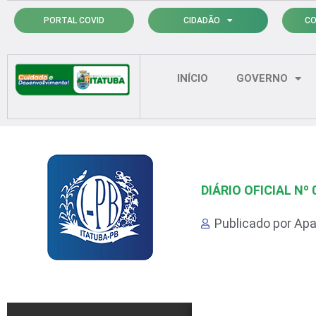
Ir
PORTAL COVID
CIDADÃO
CO
para
o
conteúdo
INÍCIO
GOVERNO
DIÁRIO OFICIAL Nº 
Publicado por
Apa