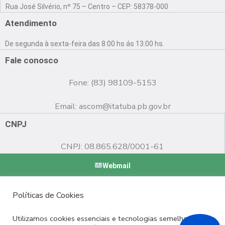
a
o
n
Rua José Silvério, nº 75 – Centro – CEP: 58378-000
c
u
s
e
t
t
Atendimento
b
u
a
o
b
g
De segunda à sexta-feira das 8:00 hs ás 13:00 hs.
o
e
r
k
a
Fale conosco
m
Fone: (83) 98109-5153
Email:
ascom@itatuba.pb.gov.br
CNPJ
CNPJ: 08.865.628/0001-61
Webmail
Copyright © 2022 Prefeitura Municipal de Itatuba - PB |
Políticas de Cookies
Desenvolvido por
Utilizamos cookies essenciais e tecnologias semelhantes de