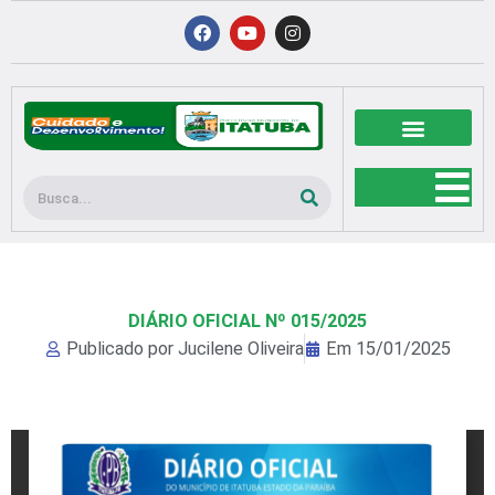
Ir
F
Y
I
a
o
n
para
c
u
s
o
e
t
t
b
u
a
conteúdo
o
b
g
o
e
r
k
a
m
Pesquisar
DIÁRIO OFICIAL Nº 015/2025
Publicado por
Jucilene Oliveira
Em
15/01/2025