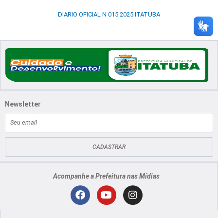
DIARIO OFICIAL N 015 2025 ITATUBA
Newsletter
E-
mail
CADASTRAR
Acompanhe a Prefeitura nas Mídias
Localização
F
Y
I