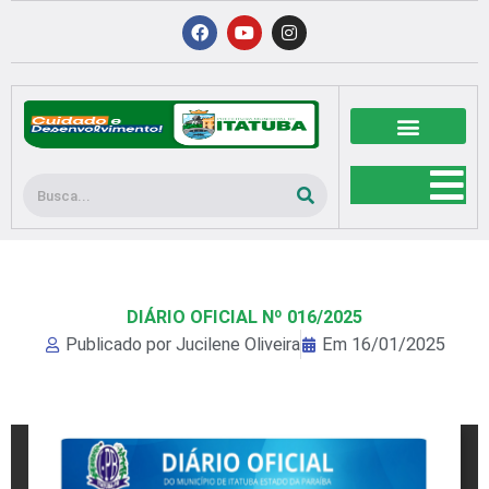
Ir
F
Y
I
a
o
n
para
c
u
s
o
e
t
t
b
u
a
conteúdo
o
b
g
o
e
r
k
a
m
Pesquisar
DIÁRIO OFICIAL Nº 016/2025
Publicado por
Jucilene Oliveira
Em
16/01/2025