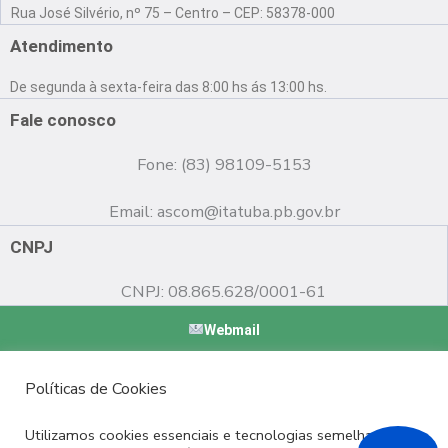
a
o
n
Rua José Silvério, nº 75 – Centro – CEP: 58378-000
c
u
s
e
t
t
Atendimento
b
u
a
o
b
g
De segunda à sexta-feira das 8:00 hs ás 13:00 hs.
o
e
r
k
a
Fale conosco
m
Fone: (83) 98109-5153
Email:
ascom@itatuba.pb.gov.br
CNPJ
CNPJ: 08.865.628/0001-61
Webmail
Copyright © 2022 Prefeitura Municipal de Itatuba - PB |
Políticas de Cookies
Desenvolvido por
Utilizamos cookies essenciais e tecnologias semelhantes de