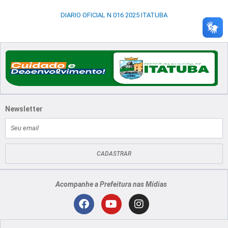
DIARIO OFICIAL N 016 2025 ITATUBA
Newsletter
E-
mail
CADASTRAR
Acompanhe a Prefeitura nas Mídias
Localização
F
Y
I