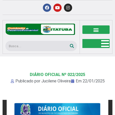
Ir
F
Y
I
a
o
n
para
c
u
s
o
e
t
t
b
u
a
conteúdo
o
b
g
o
e
r
k
a
m
Pesquisar
DIÁRIO OFICIAL Nº 022/2025
Publicado por
Jucilene Oliveira
Em
22/01/2025