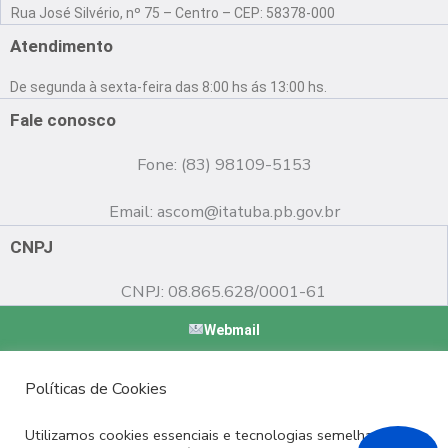
a
o
n
Rua José Silvério, nº 75 – Centro – CEP: 58378-000
c
u
s
e
t
t
Atendimento
b
u
a
o
b
g
De segunda à sexta-feira das 8:00 hs ás 13:00 hs.
o
e
r
k
a
Fale conosco
m
Fone: (83) 98109-5153
Email:
ascom@itatuba.pb.gov.br
CNPJ
CNPJ: 08.865.628/0001-61
Webmail
Copyright © 2022 Prefeitura Municipal de Itatuba - PB |
Políticas de Cookies
Desenvolvido por
Utilizamos cookies essenciais e tecnologias semelhantes de