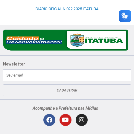
DIARIO OFICIAL N 022 2025 ITATUBA
Newsletter
E-
mail
CADASTRAR
Acompanhe a Prefeitura nas Mídias
Localização
F
Y
I