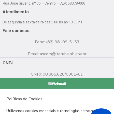
a
o
n
Rua José Silvério, nº 75 – Centro – CEP: 58378-000
c
u
s
e
t
t
Atendimento
b
u
a
o
b
g
De segunda à sexta-feira das 8:00 hs ás 13:00 hs.
o
e
r
k
a
Fale conosco
m
Fone: (83) 98109-5153
Email:
ascom@itatuba.pb.gov.br
CNPJ
CNPJ: 08.865.628/0001-61
Webmail
Copyright © 2022 Prefeitura Municipal de Itatuba - PB |
Políticas de Cookies
Desenvolvido por
Utilizamos cookies essenciais e tecnologias semelhantes de