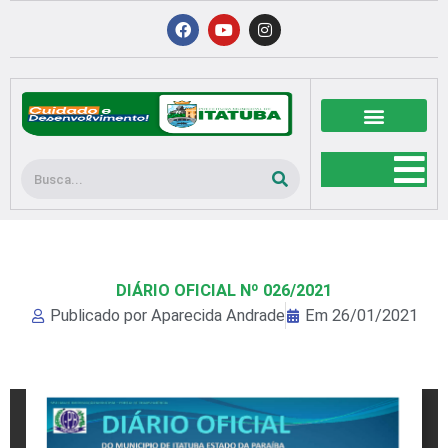
Ir
F
Y
I
a
o
n
para
c
u
s
o
e
t
t
b
u
a
conteúdo
o
b
g
o
e
r
k
a
m
Pesquisar
DIÁRIO OFICIAL Nº 026/2021
Publicado por
Aparecida Andrade
Em
26/01/2021