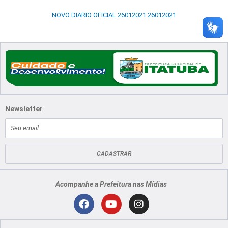
NOVO DIARIO OFICIAL 26012021 26012021
Newsletter
E-
mail
CADASTRAR
Acompanhe a Prefeitura nas Mídias
Localização
F
Y
I